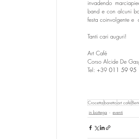
invadendo marciapied
band e con alcuni ban
festa coinvolgente e 
Tanti cari auguri!
Art Café
Corso Alcide De Gasp
Tel: +39 
011 59 95
Crocetta
baretto
art café
Bert
in bottega
eventi