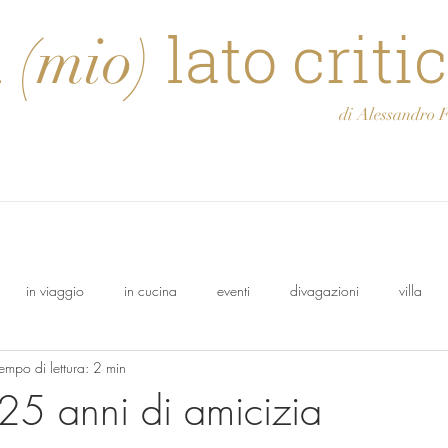
l
lato criti
(mio)
di Alessandro Feli
in viaggio
in cucina
eventi
divagazioni
villa
empo di lettura: 2 min
olo
Osasca
Francesco
cantina
Oeno Italia
 25 anni di amicizia