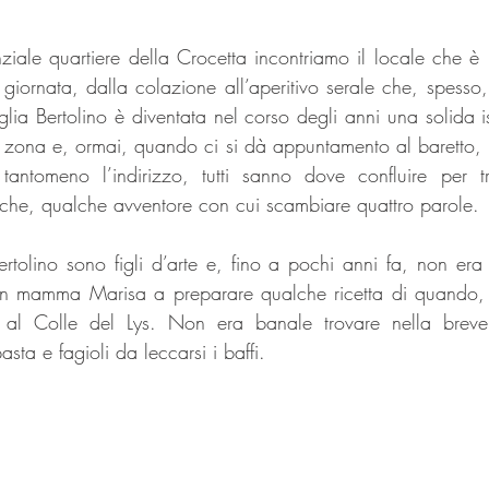
iale quartiere della Crocetta incontriamo il locale che è ri
giornata, dalla colazione all’aperitivo serale che, spesso, 
lia Bertolino è diventata nel corso degli anni una solida is
la zona e, ormai, quando ci si dà appuntamento al baretto, 
antomeno l’indirizzo, tutti sanno dove confluire per t
che, qualche avventore con cui scambiare quattro parole.
tolino sono figli d’arte e, fino a pochi anni fa, non era r
on mamma Marisa a preparare qualche ricetta di quando, co
te al Colle del Lys. Non era banale trovare nella brev
sta e fagioli da leccarsi i baffi.