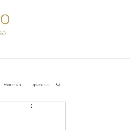
co
s
Marchisio
spumante