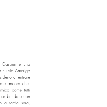
e Gasperi e una 
a su via Amerigo 
iderio di entrare 
dare ancora che, 
amica come tutti 
per brindare con 
o a tarda sera, 