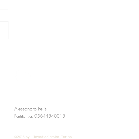
maravija!
Alessandro Felis
Partita Iva: 05644840018
©2016 by l'Uovodicolombo_Torino