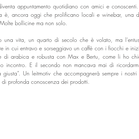
diventa appuntamento quotidiano con amici e conoscenti. L
 è, ancora oggi che prolificano locali e winebar, una del
 Molte bollicine ma non solo.
o una vita, un quarto di secolo che è volato, ma l’entu
te in cui entravo e sorseggiavo un caffè con i fiocchi e iniz
cele di arabica e robusta con Max e Bertu, come li ho chi
mo incontro. E il secondo non mancava mai di ricordarmi
giusta”. Un leitmotiv che accompagnerà sempre i nostri di
 di profonda conoscenza dei prodotti.