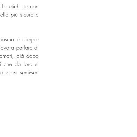
e etichette non 
le più sicure e 
siasmo è sempre 
iavo a parlare di 
amati, già dopo 
 che da loro si 
scorsi semi-seri 