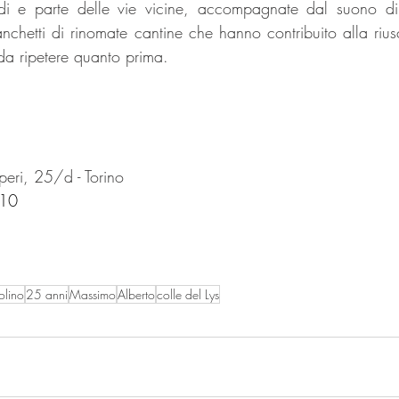
i e parte delle vie vicine, accompagnate dal suono di 
chetti di rinomate cantine che hanno contribuito alla riusci
 da ripetere quanto prima.
eri, 25/d - Torino
 10
olino
25 anni
Massimo
Alberto
colle del Lys