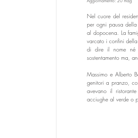
Aggiornamento:
20 mag
Nel cuore del residenz
per ogni pausa della 
al dopocena. La famig
varcato i confini del
di dire il nome né t
sostentamento ma, an
Massimo e Alberto Ber
genitori a pranzo, c
avevano il ristoran
acciughe al verde o pa