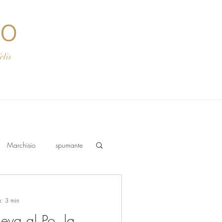
co
s
Marchisio
spumante
a: 3 min
eva al Po, la