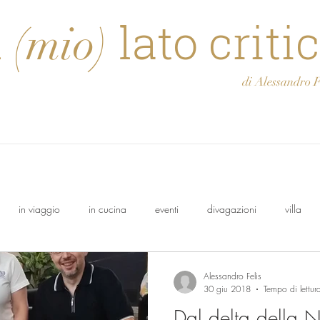
l
lato criti
(mio)
di Alessandro Feli
in viaggio
in cucina
eventi
divagazioni
villa
olo
Osasca
Francesco
cantina
Oeno Italia
Alessandro Felis
30 giu 2018
Tempo di lettur
Dal delta della N