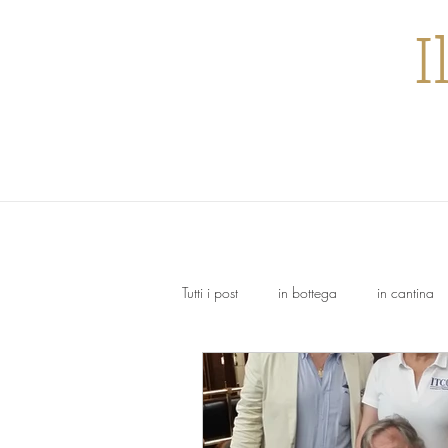
I
Tutti i post
in bottega
in cantina
Trebbiano
Dolcetto
Nebbi