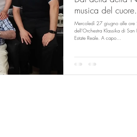
musica del cuore.
Mercoledì 27 giugno alle ore 
dell’Orchestra Klassika di San 
Estate Reale. A capo...
tata
ato senza
to
sensi della