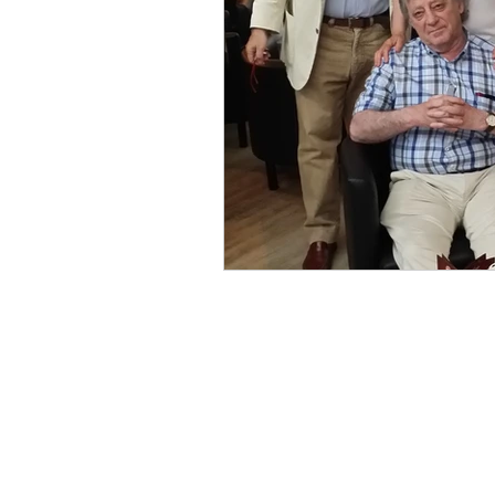
Questo blog non rappresenta una tes
giornalistica in quanto viene aggiorn
nessuna periodicità. Non può pertan
considerarsi un prodotto editoriale ai 
legge n. 62 del 7.3.2001.