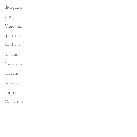
divagazioni
villa
Marchisio
spumante
Trebbiano
Dolcetto
Nebbiolo
Osasca
Francesco
cantina
Oeno Italia