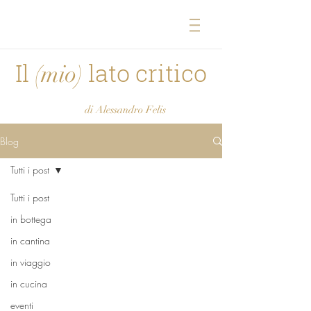
Il
lato critico
(mio)
di Alessandro Felis
Blog
Tutti i post
Tutti i post
in bottega
in cantina
in viaggio
in cucina
eventi