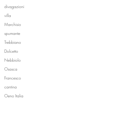
divagazioni
villa
Marchisio
spumante
Trebbiano
Dolcetto
Nebbiolo
Osasca
Francesco
cantina
Oeno Italia