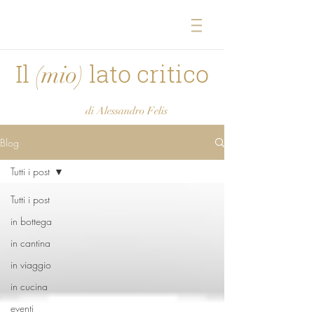
Il
lato critico
(mio)
di Alessandro Felis
Blog
Tutti i post
Tutti i post
in bottega
in cantina
in viaggio
in cucina
eventi