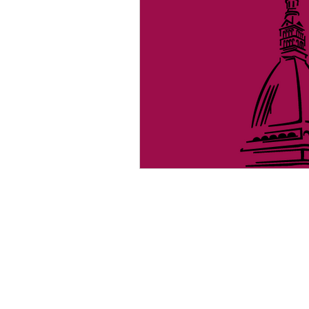
Questo blog non rappresenta una tes
giornalistica in quanto viene aggiorn
nessuna periodicità. Non può pertan
considerarsi un prodotto editoriale ai 
legge n. 62 del 7.3.2001.