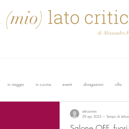
l
lato criti
(mio)
di Alessandro Feli
in viaggio
in cucina
eventi
divagazioni
villa
olo
Osasca
Francesco
cantina
Oeno Italia
alecannes
29 apr 2023
Tempo di lettur
Salone OFF, fuori