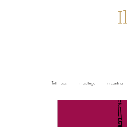
I
Tutti i post
in bottega
in cantina
Trebbiano
Dolcetto
Nebbi