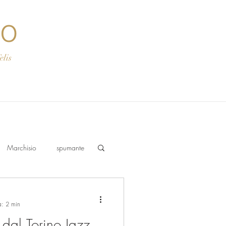
co
s
Marchisio
spumante
a: 2 min
 dal Torino Jazz