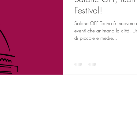
Festival!
Salone OFF Torino è muovere c
eventi che animano la città. Un
di piccole e medie...
tata
ato senza
to
sensi della