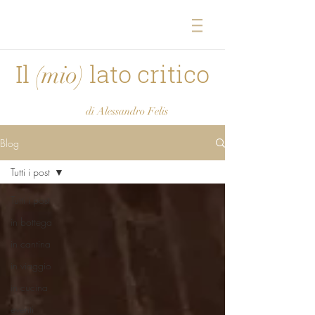
Il
lato critico
(mio)
di Alessandro Felis
Blog
Tutti i post
Tutti i post
in bottega
in cantina
in viaggio
in cucina
eventi