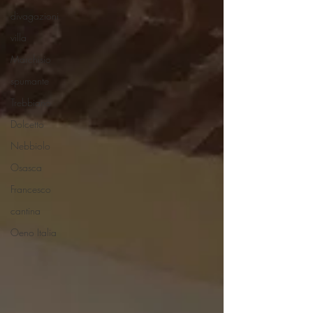
divagazioni
villa
Marchisio
spumante
Trebbiano
Dolcetto
Nebbiolo
Osasca
Francesco
cantina
Oeno Italia