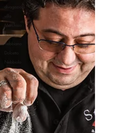
divagazioni
villa
Marchisio
spumante
Trebbiano
Dolcetto
Nebbiolo
Osasca
Francesco
cantina
Oeno Italia