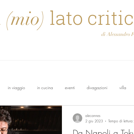
l
lato criti
(mio)
di Alessandro Feli
in viaggio
in cucina
eventi
divagazioni
villa
olo
Osasca
Francesco
cantina
Oeno Italia
alecannes
2 giu 2023
Tempo di lettura
Da Napoli a Toky