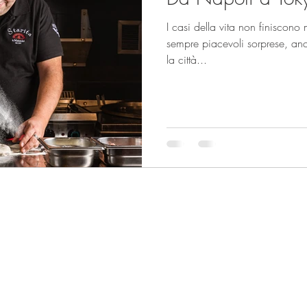
I casi della vita non finiscono 
sempre piacevoli sorprese, anc
la città...
tata
ato senza
to
sensi della