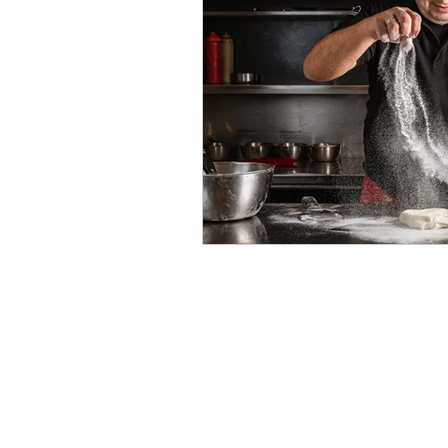
Questo blog non rappresenta una tes
giornalistica in quanto viene aggiorn
nessuna periodicità. Non può pertan
considerarsi un prodotto editoriale ai 
legge n. 62 del 7.3.2001.