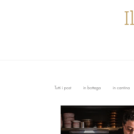
I
Tutti i post
in bottega
in cantina
Trebbiano
Dolcetto
Nebbi