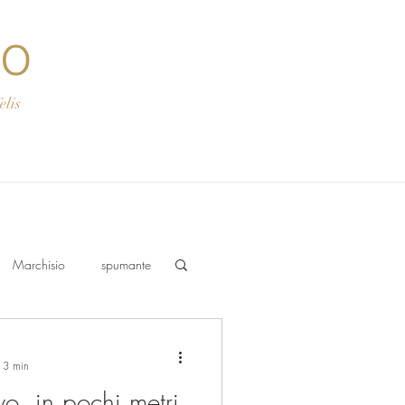
co
s
Marchisio
spumante
: 3 min
o, in pochi metri