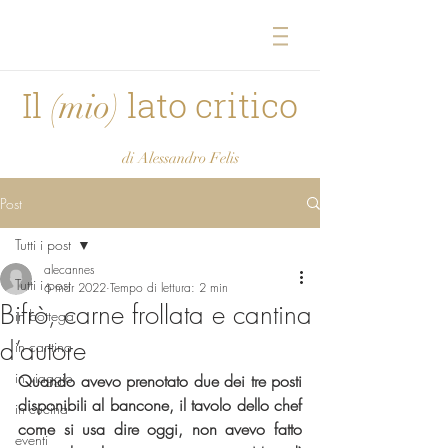
Il
lato critico
(mio)
di Alessandro Felis
Post
Tutti i post
alecannes
Tutti i post
6 mar 2022
Tempo di lettura: 2 min
Bifrò, carne frollata e cantina
in bottega
d’autore
in cantina
in viaggio
Quando avevo prenotato due dei tre posti 
disponibili al bancone, il tavolo dello chef 
in cucina
come si usa dire oggi, non avevo fatto 
eventi