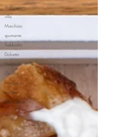
divagazioni
villa
Marchisio
spumante
Trebbiano
Dolcetto
Nebbiolo
Osasca
Francesco
cantina
Oeno Italia