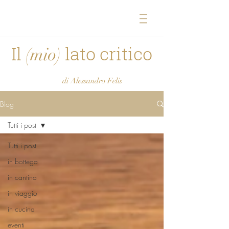
Il
lato critico
(mio)
di Alessandro Felis
Blog
Tutti i post
Tutti i post
in bottega
in cantina
in viaggio
in cucina
eventi