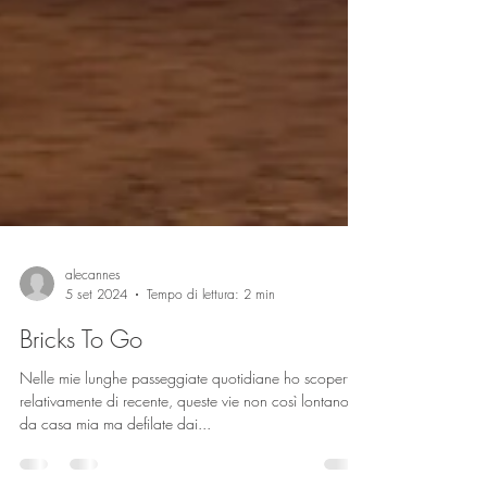
alecannes
5 set 2024
Tempo di lettura: 2 min
Bricks To Go
Nelle mie lunghe passeggiate quotidiane ho scoperto,
relativamente di recente, queste vie non così lontano
da casa mia ma defilate dai...