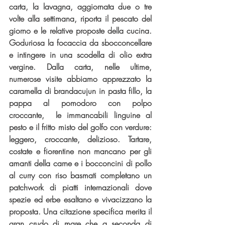
carta, la lavagna, aggiornata due o tre 
volte alla settimana, riporta il pescato del 
giorno e le relative proposte della cucina. 
Goduriosa la focaccia da sbocconcellare 
e intingere in una scodella di olio extra 
vergine. Dalla carta, nelle ultime, 
numerose visite abbiamo apprezzato la 
caramella di brandacujun in pasta fillo, la 
pappa al pomodoro con polpo 
croccante,  le immancabili linguine al 
pesto e il fritto misto del golfo con verdure: 
leggero, croccante, delizioso. Tartare, 
costate e fiorentine non mancano per gli 
amanti della carne e i bocconcini di pollo 
al curry con riso basmati completano un 
patchwork di piatti internazionali dove 
spezie ed erbe esaltano e vivacizzano la 
proposta. Una citazione specifica merita il 
gran crudo di mare che a seconda di 