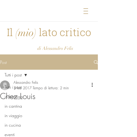
Il
lato critico
(mio)
di Alessandro Felis
Post
Tutti i post
Alessandro Felis
Tutti i post
3 feb 2017
Tempo di lettura: 2 min
Chez Louis
in bottega
in cantina
in viaggio
in cucina
eventi