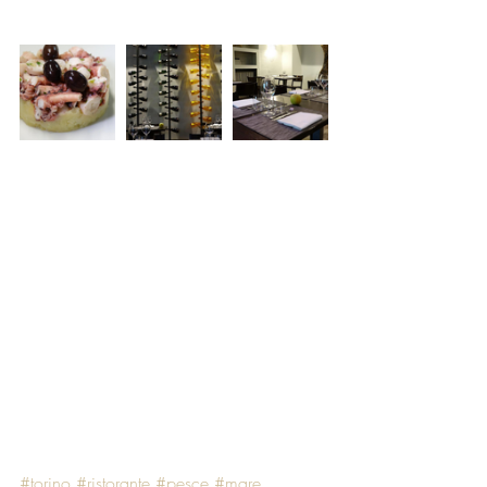
#torino
#ristorante
#pesce
#mare