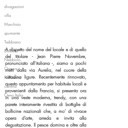
divagazioni
villa
Marchisio
spumante
Trebbiano
A dispetto del nome del locale e di quello 
Dolcetto
del titolare - Jean Pierre Novembre, 
Nebbiolo
pronunciato all'italiana -, siamo a pochi 
Osasca
metri dalla via Aurelia, nel cuore della 
cittadina ligure. Recentemente rinnovato, 
Francesco
questo appuntamento per habitués locali e 
cantina
provenienti dalla Francia, si presenta ora 
Oeno Italia
in una veste moderna, trendy, con una 
parete interamente rivestita di bottiglie di 
bollicine nazionali che, a mo’ di vivace 
opera d’arte, arreda e invita alla 
degustazione. Il pesce domina e oltre alla 