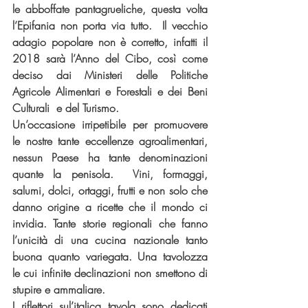
le abboffate pantagrueliche, questa volta 
l’Epifania non porta via tutto.  Il vecchio 
adagio popolare non è corretto, infatti il 
2018 sarà l’Anno del Cibo, così come 
deciso dai Ministeri delle Politiche 
Agricole Alimentari e Forestali e dei Beni 
Culturali  e del Turismo.
Un’occasione irripetibile per promuovere 
le nostre tante eccellenze agroalimentari, 
nessun Paese ha tante denominazioni 
quante la penisola.  Vini, formaggi, 
salumi, dolci, ortaggi, frutti e non solo che 
danno origine a ricette che il mondo ci 
invidia. Tante storie regionali che fanno 
l’unicità di una cucina nazionale tanto 
buona quanto variegata. Una tavolozza 
le cui infinite declinazioni non smettono di 
stupire e ammaliare.
I riflettori sul’italica tavola sono dedicati 