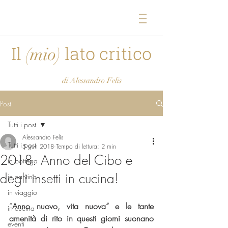
Il
lato critico
(mio)
di Alessandro Felis
Post
Tutti i post
Alessandro Felis
Tutti i post
5 gen 2018
Tempo di lettura: 2 min
2018. Anno del Cibo e
in bottega
degli insetti in cucina!
in cantina
in viaggio
“
Anno nuovo, vita nuova” e le tante 
in cucina
amenità di rito in questi giorni suonano 
eventi