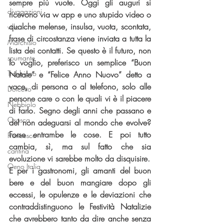
sempre più vuote. Oggi gli auguri si 
divagazioni
ricevono via w app e uno stupido video o 
qualche melense, insulsa, vuota, scontata, 
villa
frase di circostanza viene inviata a tutta la 
Marchisio
lista dei contatti. Se questo è il futuro, non 
spumante
lo voglio, preferisco un semplice “Buon 
Trebbiano
Natale” e “Felice Anno Nuovo” detto a 
voce, di persona o al telefono, solo alle 
Dolcetto
persone care o con le quali vi è il piacere 
Nebbiolo
di farlo. Segno degli anni che passano e 
Osasca
del non adeguarsi al mondo che evolve? 
Forse entrambe le cose. E poi tutto 
Francesco
cambia, sì, ma sul fatto che sia 
cantina
evoluzione vi sarebbe molto da disquisire.
Oeno Italia
E per i gastronomi, gli amanti del buon 
bere e del buon mangiare dopo gli 
eccessi, le opulenze e le deviazioni che 
contraddistinguono le Festività Natalizie 
che avrebbero tanto da dire anche senza 