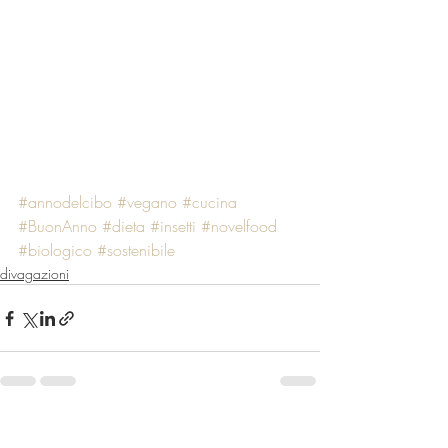
#annodelcibo
#vegano
#cucina
#BuonAnno
#dieta
#insetti
#novelfood
#biologico
#sostenibile
divagazioni
Post recenti
Mostra tutti