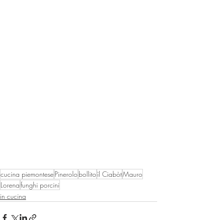
cucina piemontese
Pinerolo
bollito
ìl Ciabòt
Mauro
Lorena
funghi porcini
in cucina