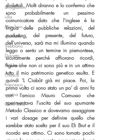
dialettali. Molti diranno e lo confermo che 
divagazioni
sono probabilmente un pessimo 
villa
comunicatore dato che l’inglese è la 
Marchisio
lingua delle pubbliche relazioni, del 
marketing, del presente, del futuro, 
spumante
dell’universo, sarà ma mi illumino quando 
Trebbiano
leggo o sento un termine in piemontese, 
Dolcetto
sicuramente perché affiorano ricordi, 
figure che non ci sono più e in un attimo 
Nebbiolo
tutto il mio patrimonio genetico esulta. E 
Osasca
quindi ‘L Ciabòt già mi piace. Poi, la 
Francesco
prima volta ci sono stato un po’ di anni fa 
cantina
con l’amico Mauro Camusso che 
sperimentava l’uscita del suo spumante 
Oeno Italia
Metodo Classico e dovevamo assaggiare 
i vari dosage per definire quello che 
sarebbe stato scelto per il suo Eli Brut e il 
ricordo era ottimo. Ci sono tornato pochi 