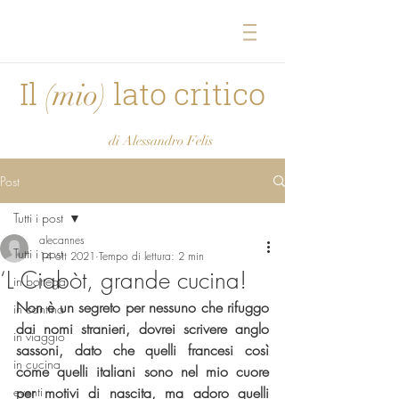
Il
lato critico
(mio)
di Alessandro Felis
Post
Tutti i post
alecannes
Tutti i post
14 ott 2021
Tempo di lettura: 2 min
‘L Ciabòt, grande cucina!
in bottega
Non è un segreto per nessuno che rifuggo 
in cantina
dai nomi stranieri, dovrei scrivere anglo 
in viaggio
sassoni, dato che quelli francesi così 
in cucina
come quelli italiani sono nel mio cuore 
eventi
per motivi di nascita, ma adoro quelli 