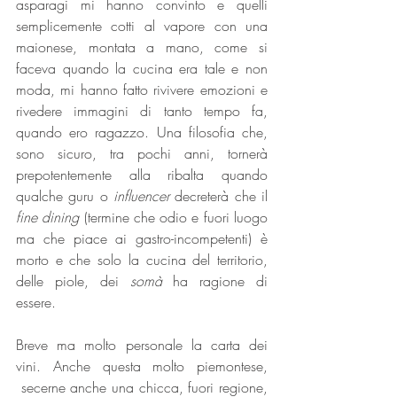
asparagi mi hanno convinto e quelli 
semplicemente cotti al vapore con una 
maionese, montata a mano, come si 
faceva quando la cucina era tale e non 
moda, mi hanno fatto rivivere emozioni e 
rivedere immagini di tanto tempo fa, 
quando ero ragazzo. Una filosofia che, 
sono sicuro, tra pochi anni, tornerà 
prepotentemente alla ribalta quando 
qualche guru o 
influencer 
decreterà che il 
fine dining
 (termine che odio e fuori luogo 
ma che piace ai gastro-incompetenti) è 
morto e che solo la cucina del territorio, 
delle piole, dei 
somà 
ha ragione di 
essere.
Breve ma molto personale la carta dei 
vini. Anche questa molto piemontese, 
 secerne anche una chicca, fuori regione, 