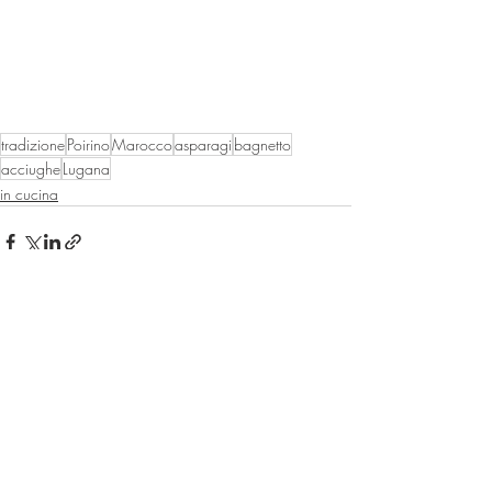
tradizione
Poirino
Marocco
asparagi
bagnetto
acciughe
Lugana
in cucina
Post recenti
Mostra tutti