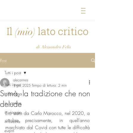
Il
lato critico
(mio)
di Alessandro Felis
Post
Tutti i post
alecannes
Tutti i post
9 giu 2025
Tempo di lettura: 2 min
Sumà, la tradizione che non
in bottega
delude
in cantina
in viaggio
Ero stato da Carlo Marocco, nel 2020, a 
ottobre precisamente, in quell’anno 
in cucina
marchiato dal Covid con tutte le difficoltà 
eventi