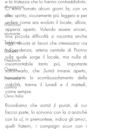
e la tristezza che lo hanno contraddistinto. 
divagazioni
Ci sono tornato alcuni giorni fa, con un 
altro spirito, sicuramente più leggero e per 
villa
vedere come era evoluto il locale, allora, 
Marchisio
appena aperto. Volendo essere sinceri, 
spumante
una piccola difficoltà si riscontra anche 
Trebbiano
oggi, dovuta ai lavori che interessano via 
Indipendenza, arteria centrale di Poirino 
Dolcetto
sulla quale sorge il locale, ma nulla di 
Nebbiolo
insormontabile tanto più, importante 
Osasca
sottolinearlo, che 
Sumà 
rimane aperto, 
nonostante lo scombussolamento della 
Francesco
viabilità, tranne il lunedì e il martedì, 
cantina
come sempre.
Oeno Italia
Ricordiamo che 
somà (
i puristi, di cui 
faccio parte, lo scrivono con la 
o 
anziché 
con la 
u)
, in piemontese, indica gli amici, 
quelli fraterni, i compagni sicuri con i 