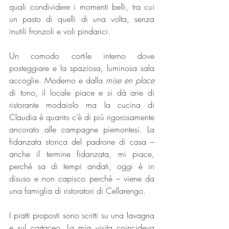
quali condividere i momenti belli, tra cui 
un pasto di quelli di una volta, senza 
inutili fronzoli e voli pindarici.
Un comodo cortile interno dove 
posteggiare e la spaziosa, luminosa sala 
accoglie. Moderno e dalla 
mise en place 
di tono, il locale piace e si dà arie di 
ristorante modaiolo ma la cucina di 
Claudia è quanto c’è di più rigorosamente 
ancorato alle campagne piemontesi. La 
fidanzata storica del padrone di casa – 
anche il termine fidanzata, mi piace, 
perché sa di tempi andati, oggi è in 
disuso e non capisco perché – viene da 
una famiglia di ristoratori di Cellarengo.
I piatti proposti sono scritti su una lavagna 
e sul cartaceo. La mia visita coincideva 