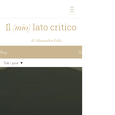
Il
lato critico
(mio)
di Alessandro Felis
Blog
Tutti i post
Tutti i post
in bottega
in cantina
in viaggio
in cucina
eventi