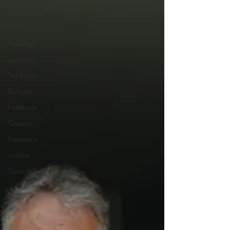
divagazioni
villa
Marchisio
spumante
Trebbiano
Dolcetto
Nebbiolo
Osasca
Francesco
cantina
Oeno Italia