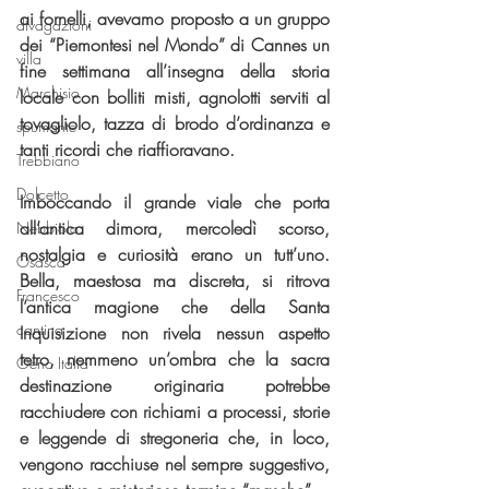
ai fornelli, avevamo proposto a un gruppo 
divagazioni
dei “Piemontesi nel Mondo” di Cannes un 
villa
fine settimana all’insegna della storia 
Marchisio
locale con bolliti misti, agnolotti serviti al 
tovagliolo, tazza di brodo d’ordinanza e 
spumante
tanti ricordi che riaffioravano.
Trebbiano
Dolcetto
Imboccando il grande viale che porta 
all’antica dimora, mercoledì scorso, 
Nebbiolo
nostalgia e curiosità erano un tutt’uno. 
Osasca
Bella, maestosa ma discreta, si ritrova 
Francesco
l’antica magione che della Santa 
cantina
Inquisizione non rivela nessun aspetto 
tetro, nemmeno un’ombra che la sacra 
Oeno Italia
destinazione originaria potrebbe 
racchiudere con richiami a processi, storie 
e leggende di stregoneria che, in loco, 
vengono racchiuse nel sempre suggestivo, 