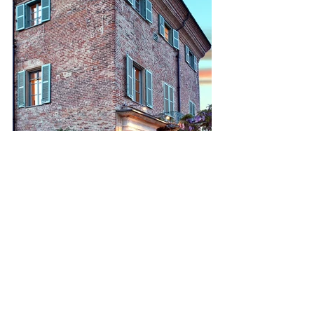
#locanda
#penango
#monferrato
#Bartolini
#Boffa
#Palumbo
#relais