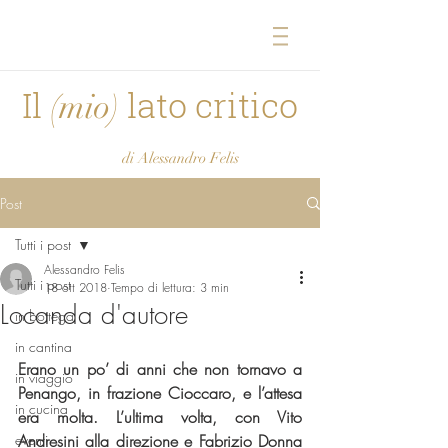
Il
lato critico
(mio)
di Alessandro Felis
Post
Tutti i post
Alessandro Felis
Tutti i post
18 ott 2018
Tempo di lettura: 3 min
Locanda d'autore
in bottega
in cantina
Erano un po’ di anni che non tornavo a 
in viaggio
Penango, in frazione Cioccaro, e l’attesa 
in cucina
era molta. L’ultima volta, con Vito 
eventi
Andresini alla direzione e Fabrizio Donna 