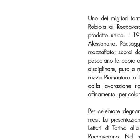
Uno dei migliori for
Robiola di Roccaver
prodotto unico. I 19
Alessandria. Paesagg
mozzafiato; scorci do
pascolano le capre d
disciplinare, puro o 
razza Piemontese o B
dalla lavorazione ri
affinamento, per colo
Per celebrare degname
mesi. La presentazio
Lettori di Torino all
Roccaverano. Nel m