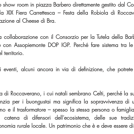
o show room in piazza Barbero direttamente gestito dal Cons
la XIX Fiera Carrettesca – Festa della Robiola di Rocc
pazione al Cheese di Bra.
 la collaborazione con il Consorzio per la Tutela della Barb
e con Assopiemonte DOP IGP. Perché fare sistema tra le 
 territorio.
i eventi, alcuni ancora in via di definizione, che potrete s
la di Roccaverano, i cui natali sembrano Celti, perché la su
zia per i buongustai ma significa la sopravvivenza di un 
dino e il trasformatore – spesso la stessa persona o famiglia 
 catena di difensori dell’ecosistema, delle sue tradiz
conomia rurale locale. Un patrimonio che è e deve essere di t