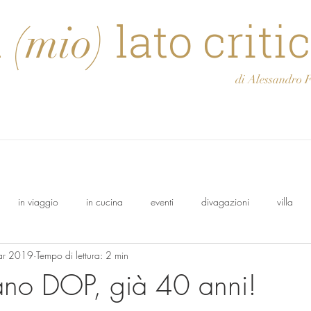
l
lato criti
(mio)
di Alessandro Feli
in viaggio
in cucina
eventi
divagazioni
villa
ar 2019
Tempo di lettura: 2 min
olo
Osasca
Francesco
cantina
Oeno Italia
ano DOP, già 40 anni!