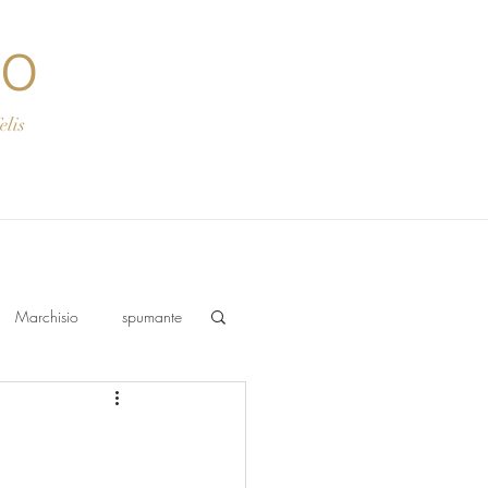
co
s
Marchisio
spumante