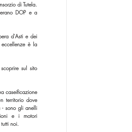
orzio di Tutela. 
averano DOP e a 
era d'Asti e dei 
eccellenze è la 
coprire sul sito 
a caseificazione 
territorio dove 
- sono gli anelli 
ioni e i motori 
utti noi.