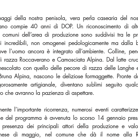
maggi della nostra penisola, vera perla casearia del nost
ano compie 40 anni di DOP. Un riconoscimento di alto
 comuni dell’area di produzione sono suddivisi tra le pro
i incredibili, non omogenei pedologicamente ma dalla be
ve l’uomo ancora è integrato all’ambiente. Colline, pend
i razza Roccaverano e Camosciata Alpina. Dal latte crudo
mescolato con quello delle pecore di razza delle Langhe e
runa Alpina, nascono le deliziose formaggette. Pronte do
gorosamente artigianale, diventano sublimi seguito qualc
ro che avranno la pazienza di aspettare.
nte l’importante ricorrenza, numerosi eventi caratterizze
ne del programma è avvenuta lo scorso 14 gennaio presso
a presenza dei principali attori della produzione e valo
ese di maggio, nel comune che dà il nome alla Rob