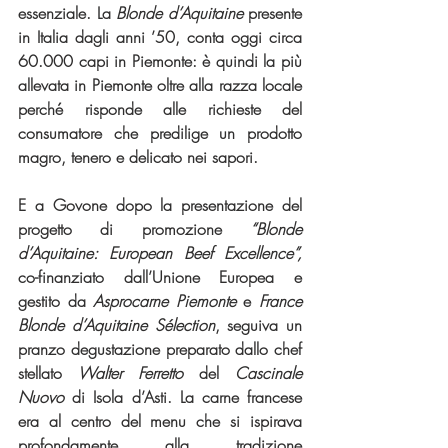
essenziale. La 
Blonde d’Aquitaine
 presente 
in Italia dagli anni ’50, conta oggi circa 
60.000 capi in Piemonte: è quindi la più 
allevata in Piemonte oltre alla razza locale 
perché risponde alle richieste del 
consumatore che predilige un prodotto 
magro, tenero e delicato nei sapori. 
E a Govone dopo la presentazione del 
progetto di promozione 
“Blonde 
d’Aquitaine: European Beef Excellence”,
co-finanziato dall’Unione Europea e 
gestito da 
Asprocarne Piemonte
 e 
France 
Blonde d’Aquitaine Sélection
, seguiva un 
pranzo degustazione preparato dallo chef 
stellato 
Walter Ferretto 
del 
Cascinale 
Nuovo
 di Isola d’Asti. La carne francese 
era al centro del menu che si ispirava 
profondamente alla tradizione 