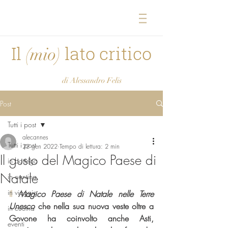
Il
lato critico
(mio)
di Alessandro Felis
Post
Tutti i post
alecannes
Tutti i post
22 gen 2022
Tempo di lettura: 2 min
Il gusto del Magico Paese di
in bottega
Natale
in cantina
in viaggio
Il
Magico Paese di Natale nelle Terre 
Unesco
 che nella sua nuova veste oltre a 
in cucina
Govone ha coinvolto anche Asti, 
eventi