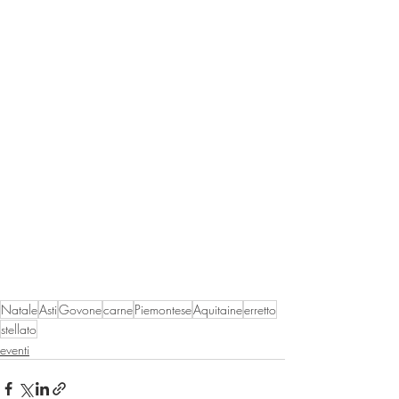
Natale
Asti
Govone
carne
Piemontese
Aquitaine
erretto
stellato
eventi