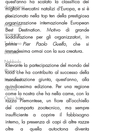
quest’anno ha scalato la classifica dei 
divagazioni
migliori mercatini natalizi d’Europa, e si è 
posizionato nella top ten della prestigiosa 
villa
organizzazione internazionale European 
Marchisio
Best Destination. Motivo di grande 
spumante
soddisfazione per gli organizzatori, in 
Trebbiano
primis 
Pier Paolo Guelfo
, che si 
immedesima ormai con la sua creatura.
Dolcetto
Nebbiolo
Rilevante la partecipazione del mondo del 
Osasca
food che ha contribuito al successo della 
manifestazione giunta, quest’anno, alla 
Francesco
quindicesima edizione. Per una regione 
cantina
come la nostra che ha nella carne, con la 
Oeno Italia
razza Piemontese, un fiore all’occhiello 
del comparto zootecnico, ma sempre 
insufficiente a coprire il fabbisogno 
interno, la presenza di capi di altre razze 
oltre a quella autoctona diventa 