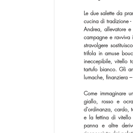
Le due salette da pran
cucina di tradizione -
Andrea, allevatore e 
campagne e ravviva i 
stravolgere sostituis
trifola in amuse bou
ineccepibile, vitello
tartufo bianco. Gli an
lumache, finanziera –
Come immaginare un p
giallo, rosso e ocra
d’ordinanza, cardo, to
e la fettina di vitell
panna e altre deriv