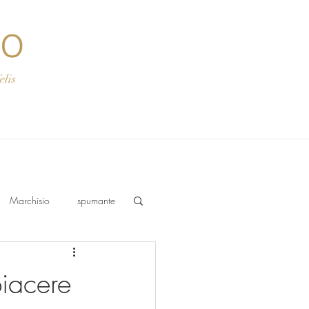
co
s
Marchisio
spumante
piacere