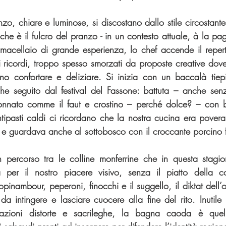
zo, chiare e luminose, si discostano dallo stile circostante
 che è il fulcro del pranzo - in un contesto attuale, à la pa
macellaio di grande esperienza, lo chef accende il reperto
ricordi, troppo spesso smorzati da proposte creative dove i
cono confortare e deliziare. Si inizia con un baccalà tiep
che seguito dal festival del Fassone: battuta – anche sen
 tonnato comme il faut e crostino – perché dolce? – con 
tipasti caldi ci ricordano che la nostra cucina era povera –
 e guardava anche al sottobosco con il croccante porcino fr
ercorso tra le colline monferrine che in questa stagion
 per il nostro piacere visivo, senza il piatto della conv
pinambour, peperoni, finocchi e il suggello, il diktat dell’o
o da intingere e lasciare cuocere alla fine del rito. Inutile 
azioni distorte e sacrileghe, la bagna caoda è quell