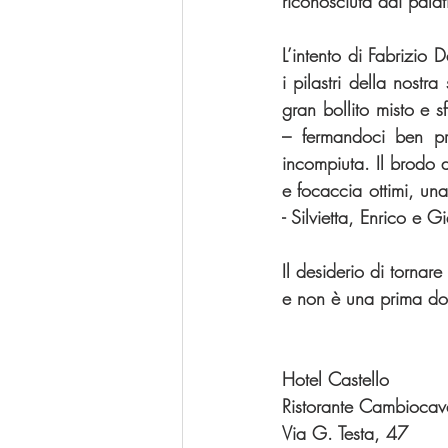
riconosciuta dai palat
L’intento di Fabrizio D
i pilastri della nostr
gran bollito misto e s
– fermandoci ben pr
incompiuta. Il brodo d
e focaccia ottimi, una
- Silvietta, Enrico e G
Il desiderio di tornar
e non è una prima don
Hotel Castello
Ristorante Cambiocav
Via G. Testa, 47