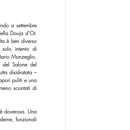
ando a settembre 
ella Douja d’Or. 
a è ben diverso 
solo intento di 
Mario Monzeglio. 
o del Salone del 
ta disidratata – 
ori puliti e una 
eno scontati di 
 è doverosa. Una 
erne, funzionali 