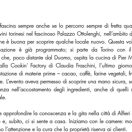
affascina sempre anche se lo percorro sempre di fretta qu
ini torinesi nel fascinoso Palazzo Ottolenghi, nell’ambito d
ne è buona per scoprire qualche locale nuovo. Questa volt
inazione è già programmato; si parte da Torino con il 
 che, poco distante dal Duomo, ospita la cucina di Pier 
lla Cookin’ Factory di Claudia Fraschini, l’ultimo giorn
zione di materie prime – cacao, caffè, farine vegetali, frut
e. L’evento aveva permesso di scoprire una mano sicura, sap
a nell’accostamento degli ingredienti, anche di quelli m
le.
 approfondire la conoscenza e la gita nella città di Alfieri
 e, subito, ci si sente a casa. Iniziamo con le camere: mod
 l’attenzione e la cura che la proprietà riserva ai clienti.