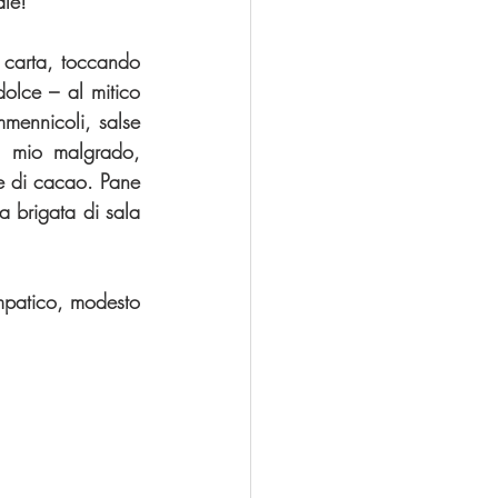
ale!
a carta, toccando 
olce – al mitico 
mennicoli, salse 
 mio malgrado, 
ce di cacao. Pane 
a brigata di sala 
impatico, modesto 