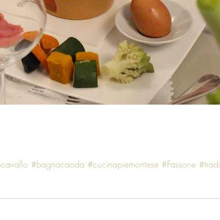
cavallo
#bagnacaoda
#cucinapiemontese
#Fassone
#trad