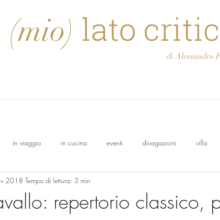
l
lato criti
(mio)
di Alessandro Feli
in viaggio
in cucina
eventi
divagazioni
villa
ov 2018
Tempo di lettura: 3 min
olo
Osasca
Francesco
cantina
Oeno Italia
allo: repertorio classico, 