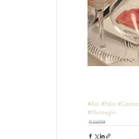
#Asti
#Palio
#Cambio
#Monzeglio
in cucina