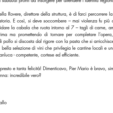
i sabaudi pronti ad insorgere per difendere l’identità region
ella Rovere, direttore della struttura, è di farci percorrere l
a storia. E così, si deve soccombere – mai violenza fu più d
fidare la cabala che ruota intorno al 7 – tagli di carne, am
ima ma promettendo di tornare per completare l’opera,
i pollo si discosta dal rigore con la pasta che si arricchis
 bella selezione di vini che privilegia le cantine locali e un
ianluca - competente, cortese ed efficiente.  
e presto e tanta felicità! Dimenticavo, Pier Mario è bravo, s
na: incredibile vero?
allo