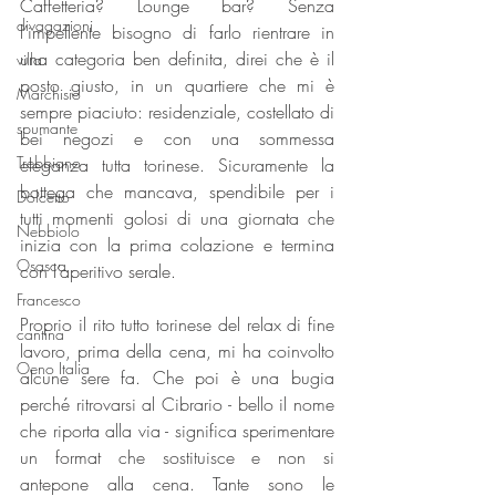
Caffetteria? Lounge bar? Senza 
divagazioni
l’impellente bisogno di farlo rientrare in 
una categoria ben definita, direi che è il 
villa
posto giusto, in un quartiere che mi è 
Marchisio
sempre piaciuto: residenziale, costellato di 
spumante
bei negozi e con una sommessa 
Trebbiano
eleganza tutta torinese. Sicuramente la 
bottega che mancava, spendibile per i 
Dolcetto
tutti momenti golosi di una giornata che 
Nebbiolo
inizia con la prima colazione e termina 
Osasca
con l’aperitivo serale.
Francesco
Proprio il rito tutto torinese del relax di fine 
cantina
lavoro, prima della cena, mi ha coinvolto 
Oeno Italia
alcune sere fa. Che poi è una bugia 
perché ritrovarsi al Cibrario - bello il nome 
che riporta alla via - significa sperimentare 
un format che sostituisce e non si 
antepone alla cena. Tante sono le 