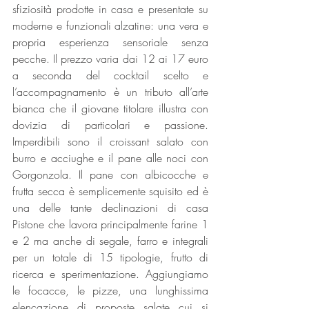
sfiziosità prodotte in casa e presentate su 
moderne e funzionali alzatine: una vera e 
propria esperienza sensoriale senza 
pecche. Il prezzo varia dai 12 ai 17 euro 
a seconda del cocktail scelto e 
l’accompagnamento è un tributo all’arte 
bianca che il giovane titolare illustra con 
dovizia di particolari e passione. 
Imperdibili sono il croissant salato con 
burro e acciughe e il pane alle noci con 
Gorgonzola. Il pane con albicocche e 
frutta secca è semplicemente squisito ed è 
una delle tante declinazioni di casa 
Pistone che lavora principalmente farine 1 
e 2 ma anche di segale, farro e integrali 
per un totale di 15 tipologie, frutto di 
ricerca e sperimentazione. Aggiungiamo 
le focacce, le pizze, una lunghissima 
elencazione di proposte salate cui si 