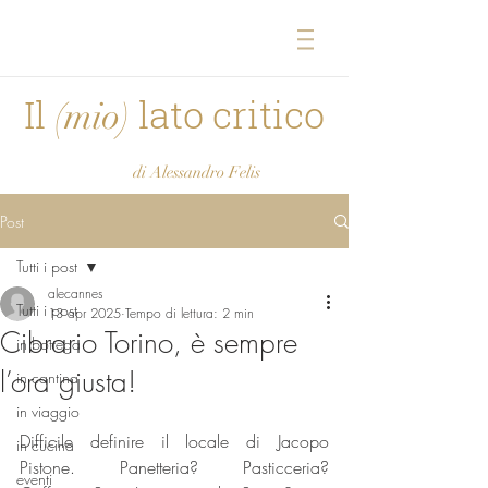
Il
lato critico
(mio)
di Alessandro Felis
Post
Tutti i post
alecannes
Tutti i post
13 apr 2025
Tempo di lettura: 2 min
Cibrario Torino, è sempre
in bottega
l’ora giusta!
in cantina
in viaggio
Difficile definire il locale di Jacopo 
in cucina
Pistone. Panetteria? Pasticceria? 
eventi