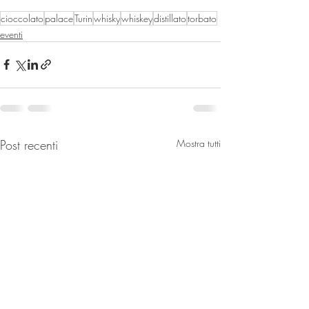
cioccolato
palace
Turin
whisky
whiskey
distillato
torbato
eventi
Post recenti
Mostra tutti