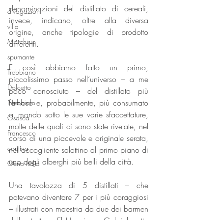
denominazioni del distillato di cereali, 
divagazioni
invece, indicano, oltre alla diversa 
villa
origine, anche tipologie di prodotto 
Marchisio
differenti.
spumante
E così abbiamo fatto un primo, 
Trebbiano
piccolissimo passo nell’universo – a me 
Dolcetto
poco conosciuto – del distillato più 
famoso e, probabilmente, più consumato 
Nebbiolo
al mondo sotto le sue varie sfaccettature, 
Osasca
molte delle quali ci sono state rivelate, nel 
Francesco
corso di una piacevole e originale serata, 
cantina
nell’accogliente salottino al primo piano di 
uno degli alberghi più belli della città.
Oeno Italia
Una tavolozza di 5 distillati – che 
potevano diventare 7 per i più coraggiosi 
– illustrati con maestria da due dei barmen 