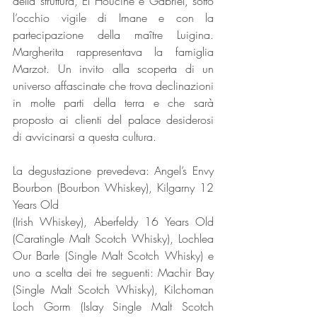
della struttura, El Houcine e Gabriel, sotto 
l’occhio vigile di Imane e con la 
partecipazione della maître Luigina. 
Margherita rappresentava la famiglia 
Marzot. Un invito alla scoperta di un 
universo affascinate che trova declinazioni 
in molte parti della terra e che sarà 
proposto ai clienti del palace desiderosi 
di avvicinarsi a questa cultura.
La degustazione prevedeva: Angel’s Envy 
Bourbon (Bourbon Whiskey), Kilgarny 12 
Years Old
(Irish Whiskey), Aberfeldy 16 Years Old 
(Caratingle Malt Scotch Whisky), Lochlea 
Our Barle (Single Malt Scotch Whisky) e 
uno a scelta dei tre seguenti: Machir Bay 
(Single Malt Scotch Whisky), Kilchoman 
Loch Gorm (Islay Single Malt Scotch 