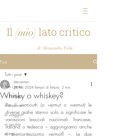
Il
lato critico
(mio)
di Alessandro Felis
Post
Tutti i post
alecannes
Tutti i post
28 feb 2024
Tempo di lettura: 2 min
Whisky o whiskey?
in bottega
Per il vermouth (o vermut o wermut) le 
in cantina
diverse grafie stanno solo a significare le 
in viaggio
variazioni lessicali nazionali: francese, 
in cucina
italiana o tedesca – aggiungiamo anche 
eventi
il piemontesissimo vermot? –. Le due 