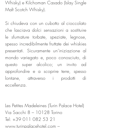
Whisky) e Kilchoman Casado (Islay Single 
Malt Scotch Whisky).
Si chiudeva con un cubotto al cioccolato 
che lasciava dolci sensazioni a sostituire 
le sfumature torbate, speziate, legnose, 
spesso incredibilmente fruttate dei whiskies 
presentati. Sicuramente un’iniziazione al 
mondo variegato e, poco conosciuto, di 
questo super alcolico; un invito ad 
approfondire e a scoprire terre, spesso 
lontane, attraverso i prodotti di 
eccellenza. 
Les Petites Madeleines (Turin Palace Hotel)
Via Sacchi 8 – 10128 Torino
Tel: +39
 011 082 53 21
www.turinpalacehotel.com
 – 