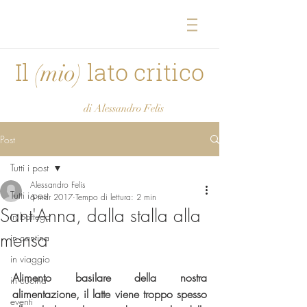
Il
lato critico
(mio)
di Alessandro Felis
Post
Tutti i post
Alessandro Felis
Tutti i post
6 mar 2017
Tempo di lettura: 2 min
Sant'Anna, dalla stalla alla
in bottega
mensa
in cantina
in viaggio
Alimento basilare della nostra 
in cucina
alimentazione, il latte viene troppo spesso 
eventi