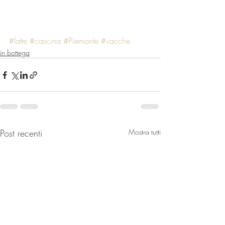
#latte
#cascina
#Piemonte
#vacche
in bottega
Post recenti
Mostra tutti