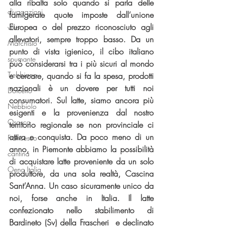
alla ribalta solo quando si parla delle 
divagazioni
famigerate quote imposte dall’unione 
Europea o del prezzo riconosciuto agli 
villa
allevatori, sempre troppo basso. Da un 
Marchisio
punto di vista igienico, il cibo italiano 
spumante
può considerarsi tra i più sicuri al mondo 
Trebbiano
e cercare, quando si fa la spesa, prodotti 
nazionali è un dovere per tutti noi 
Dolcetto
consumatori. Sul latte, siamo ancora più 
Nebbiolo
esigenti e la provenienza dal nostro 
Osasca
territorio regionale se non provinciale ci 
attira e conquista. Da poco meno di un 
Francesco
anno, in Piemonte abbiamo la possibilità 
cantina
di acquistare latte proveniente da un solo 
Oeno Italia
produttore, da una sola realtà, Cascina 
Sant’Anna. Un caso sicuramente unico da 
noi, forse anche in Italia. Il latte 
confezionato nello stabilimento di 
Bardineto (Sv) della Frascheri  e declinato 