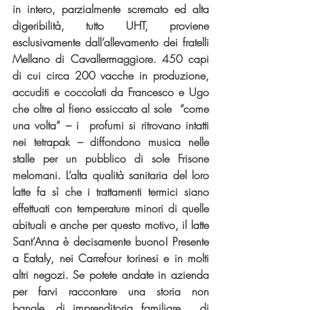
in intero, parzialmente scremato ed alta 
digeribilità, tutto UHT, proviene 
esclusivamente dall’allevamento dei fratelli 
Mellano di Cavallermaggiore. 450 capi 
di cui circa 200 vacche in produzione, 
accuditi e coccolati da Francesco e Ugo 
che oltre al fieno essiccato al sole  “come 
una volta” – i  profumi si ritrovano intatti 
nei tetrapak – diffondono musica nelle 
stalle per un pubblico di sole Frisone 
melomani. L’alta qualità sanitaria del loro 
latte fa sì che i trattamenti termici siano 
effettuati con temperature minori di quelle 
abituali e anche per questo motivo, il latte 
Sant’Anna è decisamente buono! Presente 
a Eataly, nei Carrefour torinesi e in molti 
altri negozi. Se potete andate in azienda 
per farvi raccontare una storia non 
banale, di imprenditoria familiare , di 