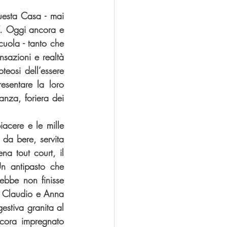
esta Casa - mai 
”. Oggi ancora e 
uola - tanto che 
sazioni e realtà 
eosi dell’essere 
sentare la loro 
nza, foriera dei 
acere e le mille 
 da bere, servita 
a tout court, il 
n antipasto che 
ebbe non finisse 
i Claudio e Anna 
estiva granita al 
ncora impregnato 