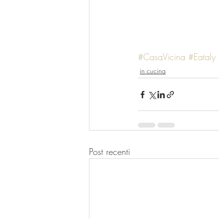
#CasaVicina
#Eataly
in cucina
Post recenti