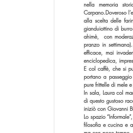
nella memoria stori
Carpano.Doveroso l’elo
alla scelta delle fari
gianduiottino di burr
ahimè,  con moderaz
pranzo in settimana).
efficace, mai invade
enciclopedica, impress
E col caffè, che si p
portano a passeggio 
pure frittelle di mele 
In sala, Laura col mar
di questo gustoso racc
iniziò con Giovanni B
Lo spazio “Informale
filosofia e cucina e
ma con poco tempo.