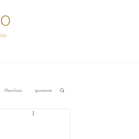
co
s
Marchisio
spumante