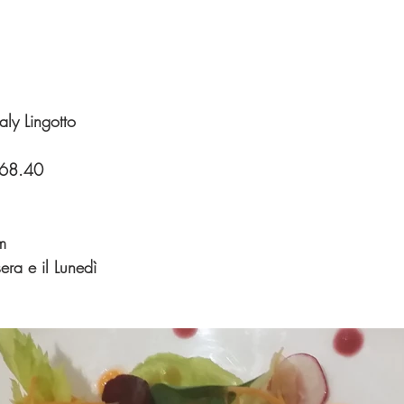
aly Lingotto
.68.40 
m
ra e il Lunedì