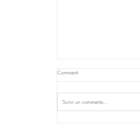
Commenti
Una gita riuscita
Scrivi un commento...