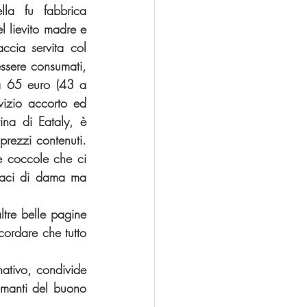
la fu fabbrica 
 lievito madre e 
ccia servita col 
ssere consumati, 
 65 euro (43 a 
vizio accorto ed 
na di Eataly, è 
ezzi contenuti.  
e coccole che ci 
baci di dama ma 
ltre belle pagine 
cordare che tutto 
tivo, condivide 
manti del buono 