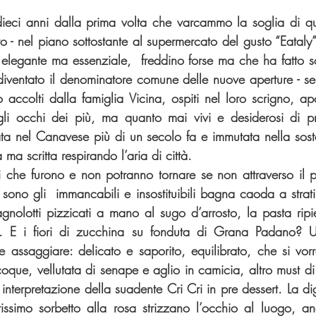
dieci anni dalla prima volta che varcammo la soglia di qu
 - nel piano sottostante al supermercato del gusto “Eataly
 elegante ma essenziale,  freddino forse ma che ha fatto sc
 diventato il denominatore comune delle nuove aperture - sen
accolti dalla famiglia Vicina, ospiti nel loro scrigno, apot
li occhi dei più, ma quanto mai vivi e desiderosi di pre
ta nel Canavese più di un secolo fa e immutata nella sosta
 ma scritta respirando l’aria di città.
 che furono e non potranno tornare se non attraverso il pi
 sono gli  immancabili e insostituibili bagna caoda a strati
nolotti pizzicati a mano al sugo d’arrosto, la pasta ripien
ia. E i fiori di zucchina su fonduta di Grana Padano? U
 assaggiare: delicato e saporito, equilibrato, che si vorr
coque, vellutata di senape e aglio in camicia, altro must d
nterpretazione della suadente Cri Cri in pre dessert. La dig
issimo sorbetto alla rosa strizzano l’occhio al luogo, a