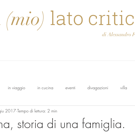
l
lato criti
(mio)
di Alessandro Feli
in viaggio
in cucina
eventi
divagazioni
villa
giu 2017
Tempo di lettura: 2 min
olo
Osasca
Francesco
cantina
Oeno Italia
a, storia di una famiglia.