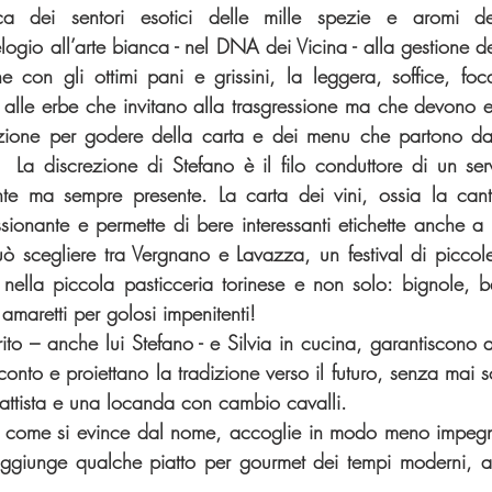
ca dei sentori esotici delle mille spezie e aromi del
gio all’arte bianca - nel DNA dei Vicina - alla gestione del
ne con gli ottimi pani e grissini, la leggera, soffice, foca
o alle erbe che invitano alla trasgressione ma che devono e
ione per godere della carta e dei menu che partono da
  La discrezione di Stefano è il filo conduttore di un ser
nte ma sempre presente. La carta dei vini, ossia la canti
ionante e permette di bere interessanti etichette anche a pr
uò scegliere tra Vergnano e Lavazza, un festival di piccol
nella piccola pasticceria torinese e non solo: bignole, 
e amaretti per golosi impenitenti!
ito – anche lui Stefano - e Silvia in cucina, garantiscono a
onto e proiettano la tradizione verso il futuro, senza mai s
attista e una locanda con cambio cavalli.
”, come si evince dal nome, accoglie in modo meno impegna
 aggiunge qualche piatto per gourmet dei tempi moderni, a