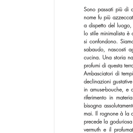
Sono passati più di 
nome fu più azzeccato
a dispetto del luogo,
lo stile minimalista è
si confondono. Siamo 
sabaudo, nascosti ag
cucina. Una storia na
profumi di questa terra
Ambasciatori di tempi
declinazioni gustative
in amuse-bouche, e ag
riferimento in mater
bisogna assolutamente
mai. Il rognone à la 
precede la goduriosa i
vermuth e il profumat