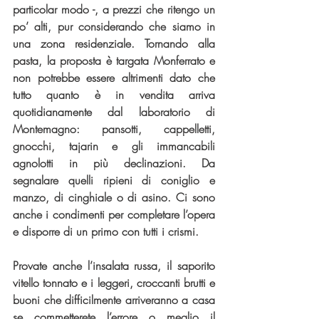
particolar modo -, a prezzi che ritengo un 
po’ alti, pur considerando che siamo in 
una zona residenziale. Tornando alla 
pasta, la proposta è targata Monferrato e 
non potrebbe essere altrimenti dato che 
tutto quanto è in vendita arriva 
quotidianamente dal laboratorio di 
Montemagno: pansotti, cappelletti, 
gnocchi, tajarin e gli immancabili 
agnolotti in più declinazioni. Da 
segnalare quelli ripieni di coniglio e 
manzo, di cinghiale o di asino. Ci sono 
anche i condimenti per completare l’opera 
e disporre di un primo con tutti i crismi.
Provate anche l’insalata russa, il saporito 
vitello tonnato e i leggeri, croccanti brutti e 
buoni che difficilmente arriveranno a casa 
se commetterete l’errore o meglio il 