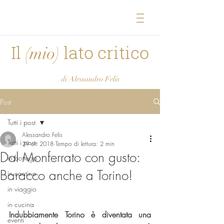
Il
lato critico
(mio)
di Alessandro Felis
Post
Tutti i post
Alessandro Felis
Tutti i post
29 ott 2018
Tempo di lettura: 2 min
Dal Monferrato con gusto:
in bottega
Baracco anche a Torino!
in cantina
in viaggio
in cucina
Indubbiamente Torino è diventata una 
eventi