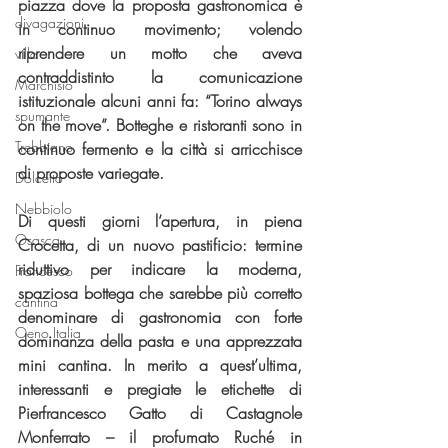
piazza dove la proposta gastronomica è 
divagazioni
in continuo movimento; volendo 
riprendere un motto che aveva 
villa
contraddistinto la comunicazione 
Marchisio
istituzionale alcuni anni fa: “Torino always 
spumante
on the move”. Botteghe e ristoranti sono in 
Trebbiano
continuo fermento e la città si arricchisce 
di proposte variegate.
Dolcetto
Nebbiolo
Di questi giorni l’apertura, in piena 
Osasca
Crocetta, di un nuovo pastificio: termine 
riduttivo per indicare la moderna, 
Francesco
spaziosa bottega che sarebbe più corretto 
cantina
denominare di gastronomia con forte 
Oeno Italia
dominanza della pasta e una apprezzata 
mini cantina. In merito a quest’ultima, 
interessanti e pregiate le etichette di 
Pierfrancesco Gatto di Castagnole 
Monferrato – il profumato Ruché in 