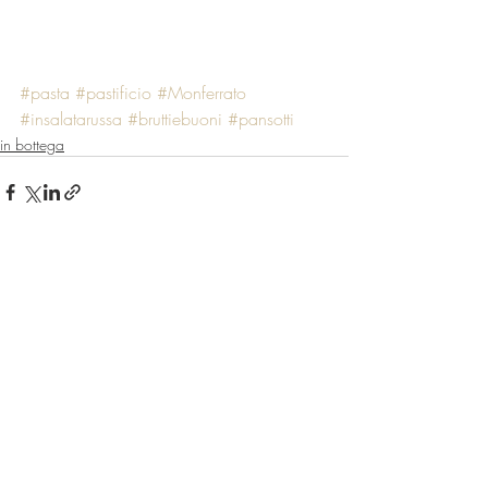
#pasta
#pastificio
#Monferrato
#insalatarussa
#bruttiebuoni
#pansotti
in bottega
Post recenti
Mostra tutti