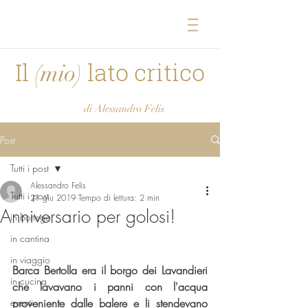
Il
lato critico
(mio)
di Alessandro Felis
Post
Tutti i post
Alessandro Felis
Tutti i post
21 giu 2019
Tempo di lettura: 2 min
Anniversario per golosi!
in bottega
in cantina
in viaggio
Barca Bertolla era il borgo dei Lavandieri 
in cucina
che lavavano i panni con l'acqua 
eventi
proveniente dalle balere e li stendevano 