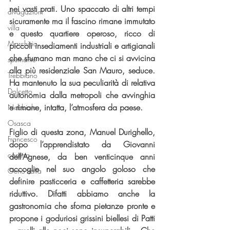
nei vasti prati. Uno spaccato di altri tempi 
divagazioni
sicuramente ma il fascino rimane immutato 
villa
e questo quartiere operoso, ricco di 
Marchisio
piccoli insediamenti industriali e artigianali 
che sfumano man mano che ci si avvicina 
spumante
alla più residenziale San Mauro, seduce. 
Trebbiano
Ha mantenuto la sua peculiarità di relativa 
Dolcetto
autonomia dalla metropoli che avvinghia 
e rimane, intatta, l’atmosfera da paese.
Nebbiolo
Osasca
Figlio di questa zona, Manuel Durighello, 
Francesco
dopo l’apprendistato da Giovanni 
cantina
dell’Agnese, da ben venticinque anni 
accoglie nel suo angolo goloso che 
Oeno Italia
definire pasticceria e caffetteria sarebbe 
riduttivo. Difatti abbiamo anche la 
gastronomia che sforna pietanze pronte e 
propone i goduriosi grissini biellesi di Patti 