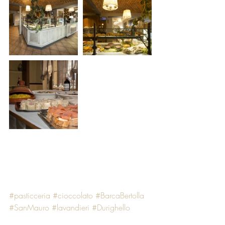
#pasticceria
#cioccolato
#BarcaBertolla
#SanMauro
#lavandieri
#Durighello
#Torino