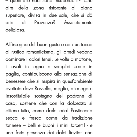
– quelli alle noci sono insuperabili -. Che 
dire della zona ristorante al piano 
superiore, divisa in due sale, che si dà 
arie di Provenza? Assolutamente 
deliziosa.
All’insegna del buon gusto e con un tocco 
di rustico romanticismo, gli arredi vedono 
dominare i colori tenui. Le volte a mattone, 
i tavoli in legno e semplici sedie in 
paglia, contribuiscono alla sensazione di 
benessere che si respira in quest’ambiente 
ovattato dove Rossella, moglie, alter ego e 
insostituibile sostegno del padrone di 
casa, sostiene che con la dolcezza si 
ottiene tutto, come darle torto! Pasticceria 
secca e fresca come da tradizione 
torinese – belli e buoni i mini torcetti! - e 
una forte presenza dei dolci lievitati che 